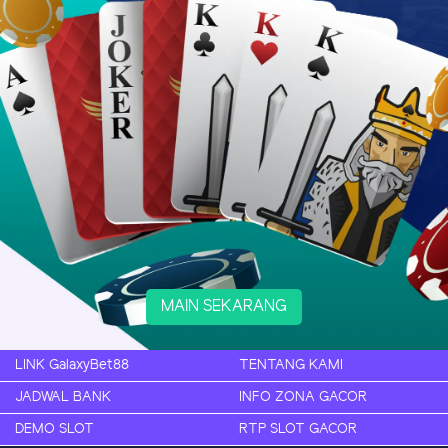
MAIN SEKARANG
LINK GalaxyBet88
TENTANG KAMI
JADWAL BANK
INFO ZONA GACOR
DEMO SLOT
RTP SLOT GACOR